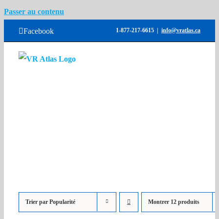
Passer au contenu
Facebook
1-877-217-6615
|
info@vratlas.ca
Accueil
Inventaires
Locations
Services
Atlas Used Trucks
Contactez-nous
Trier par
Popularité
Montrer
12 produits