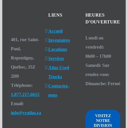
LIENS
HEURES
D’OUVERTURE
Accueil
Lundi au
401, rue Saint-
Inventaires
vendredi
:
Paul,
Locations
8h00 – 17h00
Repentigny,
Services
Samedi
:
Sur
Québec, J5Z
Atlas Used
rendez-vous
2H9
Trucks
Dimanche
:
Fermé
Téléphone:
Contactez-
1.877.217.6615
nous
Email:
info@vratlas.ca
VISITEZ
NOTRE
DIVISION