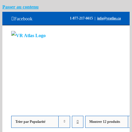
Passer au contenu
Facebook
1-877-217-6615
|
info@vratlas.ca
Accueil
Inventaires
Locations
Services
Atlas Used Trucks
Contactez-nous
Trier par
Popularité
Montrer
12 produits