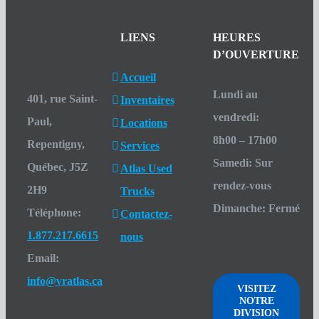
LIENS
HEURES
D’OUVERTURE
Accueil
Lundi au
401, rue Saint-
Inventaires
vendredi
:
Paul,
Locations
8h00 – 17h00
Repentigny,
Services
Samedi
:
Sur
Québec, J5Z
Atlas Used
rendez-vous
2H9
Trucks
Dimanche
:
Fermé
Téléphone:
Contactez-
1.877.217.6615
nous
Email:
info@vratlas.ca
VISITEZ
NOTRE
DIVISION