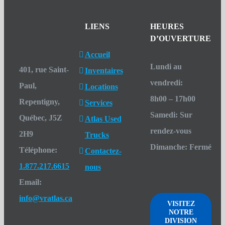
LIENS
HEURES
D’OUVERTURE
Accueil
Lundi au
401, rue Saint-
Inventaires
vendredi
:
Paul,
Locations
8h00 – 17h00
Repentigny,
Services
Samedi
:
Sur
Québec, J5Z
Atlas Used
rendez-vous
2H9
Trucks
Dimanche
:
Fermé
Téléphone:
Contactez-
1.877.217.6615
nous
Email:
info@vratlas.ca
VISITEZ
NOTRE
DIVISION