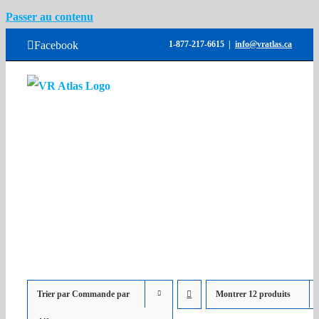
Passer au contenu
Facebook
1-877-217-6615
|
info@vratlas.ca
Accueil
Inventaires
Locations
Services
Atlas Used Trucks
Contactez-nous
Trier par
Commande par
Montrer
12 produits